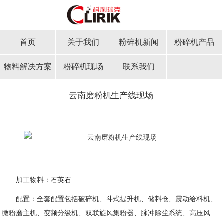
首页
关于我们
粉碎机新闻
粉碎机产品
物料解决方案
粉碎机现场
联系我们
云南磨粉机生产线现场
加工物料：石英石
配置：全套配置包括破碎机、斗式提升机、储料仓、震动给料机、
微粉磨主机、变频分级机、双联旋风集粉器、脉冲除尘系统、高压风