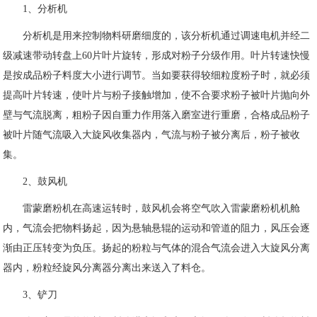
1、分析机
分析机是用来控制物料研磨细度的，该分析机通过调速电机并经二
级减速带动转盘上60片叶片旋转，形成对粉子分级作用。叶片转速快慢
是按成品粉子料度大小进行调节。当如要获得较细粒度粉子时，就必须
提高叶片转速，使叶片与粉子接触增加，使不合要求粉子被叶片抛向外
壁与气流脱离，粗粉子因自重力作用落入磨室进行重磨，合格成品粉子
被叶片随气流吸入大旋风收集器内，气流与粉子被分离后，粉子被收
集。
2、鼓风机
雷蒙磨粉机在高速运转时，鼓风机会将空气吹入雷蒙磨粉机机舱
内，气流会把物料扬起，因为悬轴悬辊的运动和管道的阻力，风压会逐
渐由正压转变为负压。扬起的粉粒与气体的混合气流会进入大旋风分离
器内，粉粒经旋风分离器分离出来送入了料仓。
3、铲刀